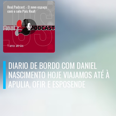
Real Podcast - O novo espaço
com o selo País Real!
1 ano atrás
DIARIO DE BORDO COM DANIEL
NASCIMENTO HOJE VIAJAMOS ATÉ À
APULIA, OFIR E ESPOSENDE