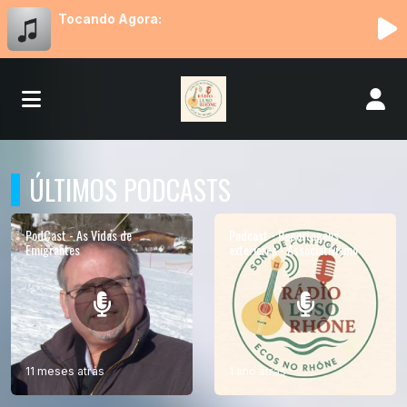
Tocando Agora:
ÚLTIMOS PODCASTS
PodCast - As Vidas de
Podcast - Reportagens
Emigrantes
exteriores - Associativismo
11 meses atrás
1 ano atrás