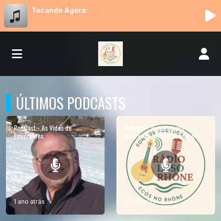
Tocando Agora:
ÚLTIMOS PODCASTS
PodCast - As Vidas de
Podcast - Reportagens
Emigrantes
exteriores - Associativismo
1 ano atrás
1 ano atrás