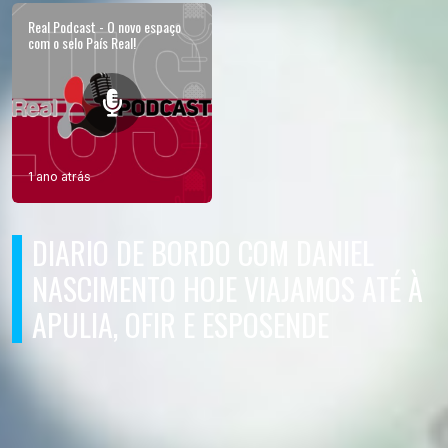
Real Podcast - O novo espaço
com o selo País Real!
1 ano atrás
DIARIO DE BORDO COM DANIEL
NASCIMENTO HOJE VIAJAMOS ATÉ À
APULIA, OFIR E ESPOSENDE