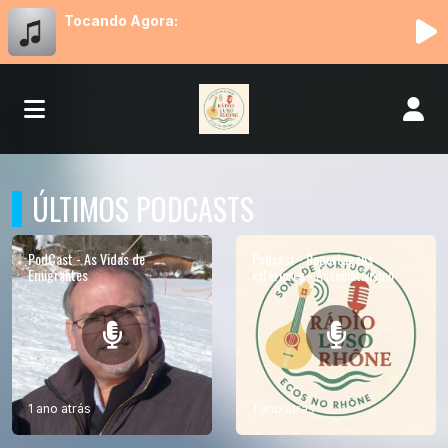
Tocando Agora:
ÚLTIMOS PODCASTS
PodCast - As Vidas de
Podcast - Reportagens
Emigrantes
exteriores - Associativismo
1 ano atrás
1 ano atrás