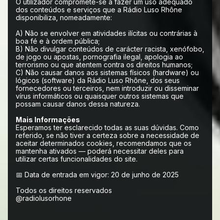
O utilizador compromete-se a fazer um uso adequado
dos conteúdos e serviços que a Rádio Luso Rhône
disponibiliza, nomeadamente:
A) Não se envolver em atividades ilícitas ou contrárias à
boa fé e à ordem pública;
B) Não divulgar conteúdos de carácter racista, xenófobo,
de jogo ou apostas, pornografia ilegal, apologia ao
terrorismo ou que atentem contra os direitos humanos;
C) Não causar danos aos sistemas físicos (hardware) ou
lógicos (software) da Rádio Luso Rhône, dos seus
fornecedores ou terceiros, nem introduzir ou disseminar
vírus informáticos ou quaisquer outros sistemas que
possam causar danos dessa natureza.
Mais Informações
Esperamos ter esclarecido todas as suas dúvidas. Como
referido, se não tiver a certeza sobre a necessidade de
aceitar determinados cookies, recomendamos que os
mantenha ativados — poderá necessitar deles para
utilizar certas funcionalidades do site.
📅 Data de entrada em vigor: 20 de junho de 2025
Todos os direitos reservados
@radiolusorhone