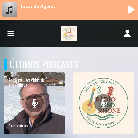
Tocando Agora:
ÚLTIMOS PODCASTS
PodCast - As Vidas de
Podcast - Reportagens
Emigrantes
exteriores - Associativismo
1 ano atrás
1 ano atrás