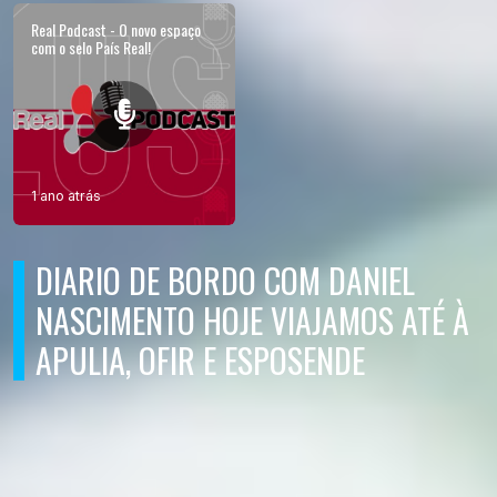
Real Podcast - O novo espaço
com o selo País Real!
1 ano atrás
DIARIO DE BORDO COM DANIEL
NASCIMENTO HOJE VIAJAMOS ATÉ À
APULIA, OFIR E ESPOSENDE