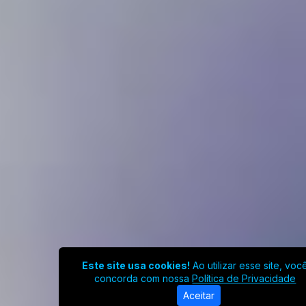
Este site usa cookies!
Ao utilizar esse site, voc
concorda com nossa
Política de Privacidade
Aceitar